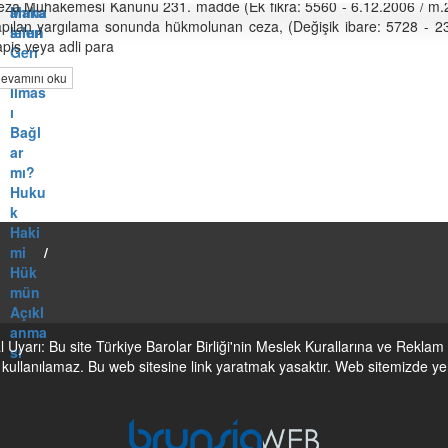
eza Muhakemesi Kanunu 231. madde (Ek fıkra: 5560 - 6.12.2006 / m.23
Maka
anma
pılan yargılama sonunda hükmolunan ceza, (Değişik ibare: 5728 - 23.
leleri
sının
pis veya adli para
/
Geri
Gene
Bırak
evamını oku
l
ılmas
ı
/
Bağl
ar
mı?
/
Huku
k
Haki
mi
/
Hük
mün
Açıkl
anma
 Uyarı: Bu site Türkiye Barolar Birliği'nin Meslek Kurallarına ve Reklam 
sı
le kullanılamaz. Bu web sitesine link yaratmak yasaktır. Web sitemizde yer