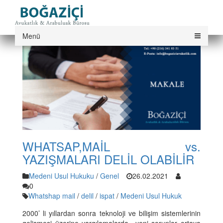
Menü
WHATSAP,MAİL vs.
YAZIŞMALARI DELİL OLABİLİR
Medeni Usul Hukuku
/
Genel
26.02.2021
0
Whatshap mail
/
delil
/
ispat
/
Medeni Usul Hukuk
2000’ li yıllardan sonra teknoloji ve bilişim sistemlerinin