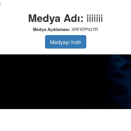
;
Medya Adı:
iiiiiii
Medya Açıklaması:
XRFKPP02YR
Medyayı İndir