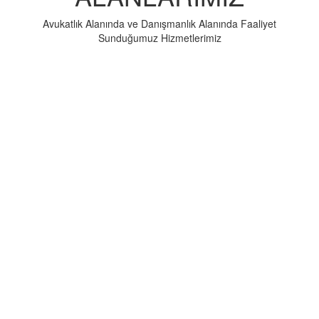
Avukatlık Alanında ve Danışmanlık Alanında Faaliyet
Sunduğumuz Hizmetlerimiz
Borçlar Hukuku
Avukatlık Hizmetleri olarak Faaliyet Sunduğumuz
Hukuk Alanları
İş Hukuku, İşçi-İşveren İlişkisi